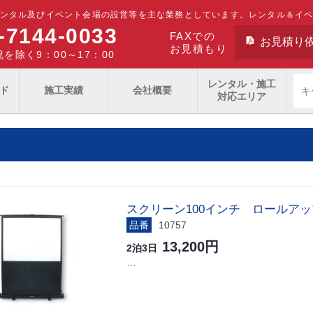
ンタル及びイベント会場の設営等を主な業務としています。レンタル＆イ
-7144-0033
FAXでの
お見積り
お見積もり
を除く9：00～17：00
レンタル・施工
ド
施工実績
会社概要
対応エリア
スクリーン100インチ ロールアッ
品番
10757
13,200円
2泊3日
…