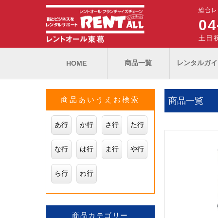
総合レ
04
土日祝
商品一覧
レンタルガイ
HOME
商品あいうえお検索
商品一覧
あ行
か行
さ行
た行
な行
は行
ま行
や行
ら行
わ行
商品カテゴリー