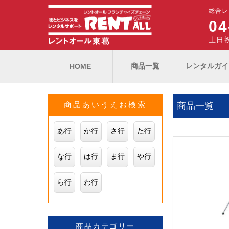
総合レ
04
土日祝
商品一覧
レンタルガイ
HOME
商品あいうえお検索
商品一覧
あ行
か行
さ行
た行
な行
は行
ま行
や行
ら行
わ行
商品カテゴリー