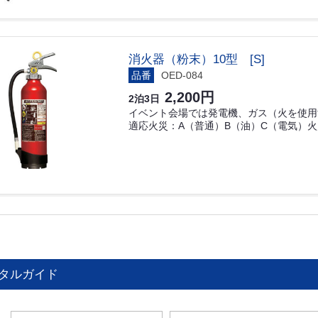
消火器（粉末）10型 [S]
品番
OED-084
2,200円
2泊3日
イベント会場では発電機、ガス（火を使用
適応火災：A（普通）B（油）C（電気）
タルガイド