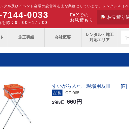
ンタル及びイベント会場の設営等を主な業務としています。レンタル＆イ
-7144-0033
FAXでの
お見積り
お見積もり
を除く9：00～17：00
レンタル・施工
ド
施工実績
会社概要
対応エリア
すいがら入れ 現場用灰皿 [R]
品番
OF-065
660円
2泊3日